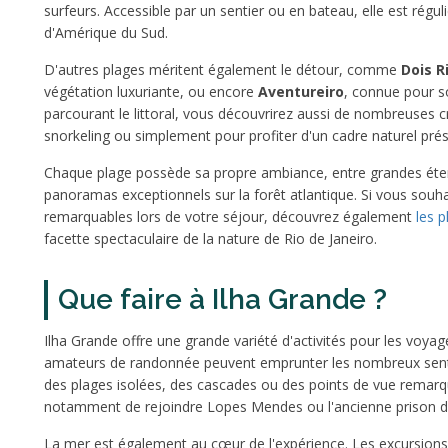
surfeurs. Accessible par un sentier ou en bateau, elle est régu
d'Amérique du Sud.
D'autres plages méritent également le détour, comme
Dois R
végétation luxuriante, ou encore
Aventureiro
, connue pour s
parcourant le littoral, vous découvrirez aussi de nombreuses c
snorkeling ou simplement pour profiter d'un cadre naturel prés
Chaque plage possède sa propre ambiance, entre grandes étend
panoramas exceptionnels sur la forêt atlantique. Si vous souha
remarquables lors de votre séjour, découvrez également
les p
facette spectaculaire de la nature de Rio de Janeiro.
Que faire à Ilha Grande ?
Ilha Grande offre une grande variété d'activités pour les voy
amateurs de randonnée peuvent emprunter les nombreux sentier
des plages isolées, des cascades ou des points de vue remarqu
notamment de rejoindre Lopes Mendes ou l'ancienne prison d
La mer est également au cœur de l'expérience. Les excursions