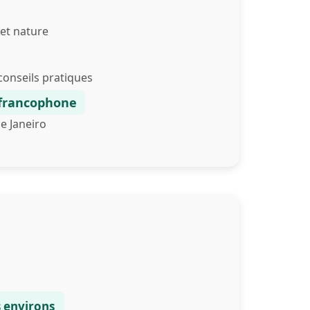
et nature
conseils pratiques
 francophone
e Janeiro
es environs