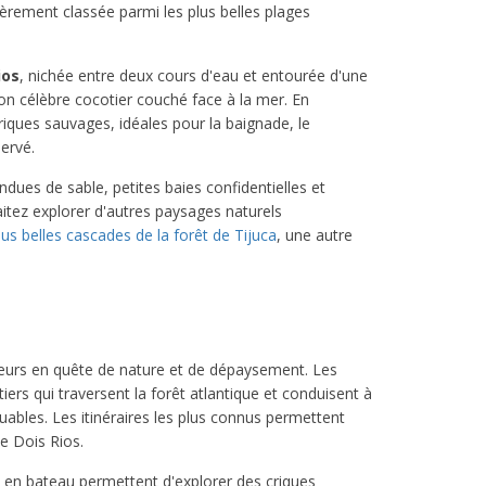
lièrement classée parmi les plus belles plages
ios
, nichée entre deux cours d'eau et entourée d'une
on célèbre cocotier couché face à la mer. En
riques sauvages, idéales pour la baignade, le
ervé.
ues de sable, petites baies confidentielles et
itez explorer d'autres paysages naturels
lus belles cascades de la forêt de Tijuca
, une autre
ageurs en quête de nature et de dépaysement. Les
s qui traversent la forêt atlantique et conduisent à
ables. Les itinéraires les plus connus permettent
e Dois Rios.
 en bateau permettent d'explorer des criques