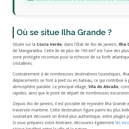
Où se situe Ilha Grande ?
Située sur la
Costa Verde
, dans l'État de Rio de Janeiro,
Ilha
de Mangaratiba. Cette île de plus de 190 km² est l'une des plus g
zone protégée reconnue pour la richesse de sa forêt atlantiq
cristallines.
Contrairement à de nombreuses destinations touristiques, Ilha
déplacements se font à pied ou en bateau, ce qui contribue à
atmosphère paisible. Le principal village,
Vila do Abraão
, cons
rapides, ainsi que le point de départ de nombreuses excursion
Depuis Rio de Janeiro, il est possible de rejoindre Ilha Grande
traversée maritime. Cette destination figure parmi les plus bel
souhaitant découvrir un Brésil plus authentique, entre plages p
Si vous préparez votre itinéraire, découvrez également
les inc
séjour équilibré entre la ville et la nature.