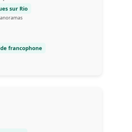
ues sur Rio
 panoramas
ide francophone