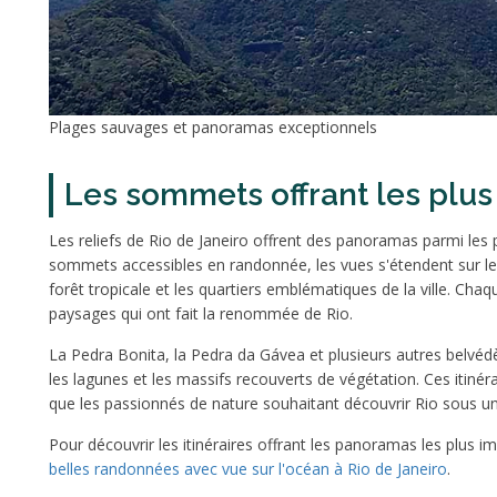
Plages sauvages et panoramas exceptionnels
Les sommets offrant les plus 
Les reliefs de Rio de Janeiro offrent des panoramas parmi les p
sommets accessibles en randonnée, les vues s'étendent sur le
forêt tropicale et les quartiers emblématiques de la ville. Cha
paysages qui ont fait la renommée de Rio.
La Pedra Bonita, la Pedra da Gávea et plusieurs autres belvédè
les lagunes et les massifs recouverts de végétation. Ces itiné
que les passionnés de nature souhaitant découvrir Rio sous un 
Pour découvrir les itinéraires offrant les panoramas les plus 
belles randonnées avec vue sur l'océan à Rio de Janeiro
.